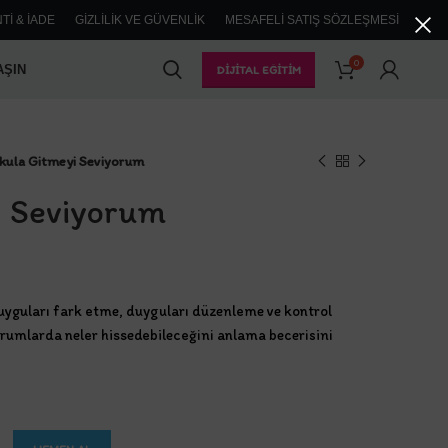
TI & İADE
GIZLILIK VE GÜVENLIK
MESAFELI SATIŞ SÖZLEŞMESI
0
AŞIN
DIJITAL EĞITIM
kula Gitmeyi Seviyorum
i Seviyorum
daki
uyguları fark etme, duyguları düzenleme ve kontrol
at:
rumlarda neler hissedebileceğini anlama becerisini
.00 ₺.