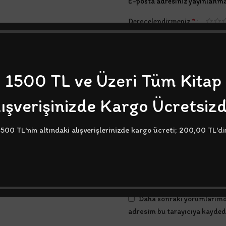
E-posta adresiniz yayınlanm
*
Derecelendirmeniz
*
Değerlendirmeniz
1500 TL ve Üzeri Tüm Kitap
ışverişinizde Kargo Ücretsizd
500 TL'nin altındaki alışverişlerinizde kargo ücreti; 200,00 TL'di
*
İsim
Daha sonraki yorumlarımda
adresim bu tarayıcıya kaydedi