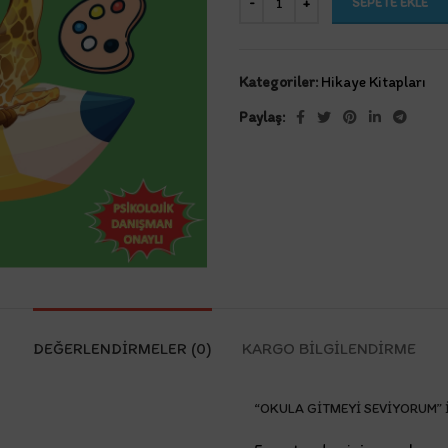
SEPETE EKLE
Kategoriler:
Hikaye Kitapları
Paylaş:
DEĞERLENDIRMELER (0)
KARGO BILGILENDIRME
“OKULA GITMEYI SEVIYORUM” I