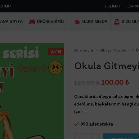
FORMU
TESLIMAT
GARAN
ANA SAYFA
ÜRÜNLERIMIZ
HAKKIMIZDA
BIZE UL
Ana Sayfa
Hikaye Kitapları
O
SATIŞ
Okula Gitmey
Orijinal
Şu
100.00
₺
120.00
₺
fiyat:
an
Çocuklarda duygusal gelişim, d
120.00 ₺.
fiy
edebilme, başkalarının hangi du
100
içerir.
990 adet stokta