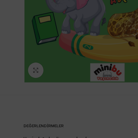
Büyütmek için tıklayın
DEĞERLENDIRMELER