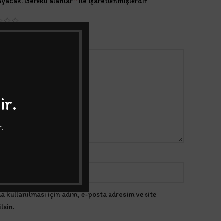
*
ayacak.
Gerekli alanlar
ile işaretlenmişlerdir
ir.
r.
*
E-posta
 kullanılması için adım, e-posta adresim ve site
lsin.