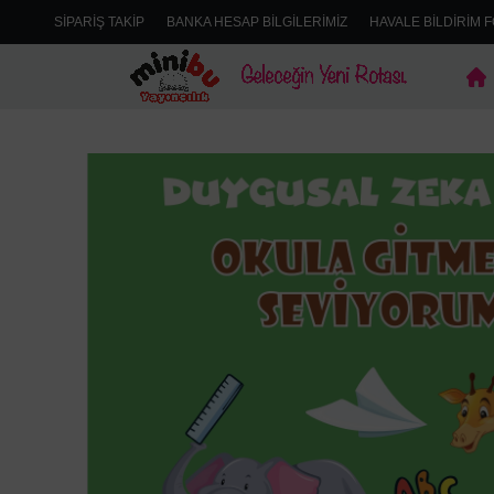
SIPARIŞ TAKIP
BANKA HESAP BILGILERIMIZ
HAVALE BILDIRIM 