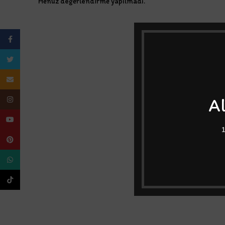
Henüz değerlendirme yapılmadı.
Facebook
Twitter
Email
Al
Instagram
YouTube
1
Pinterest
WhatsApp
TikTok